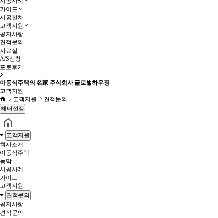
시공사례
가이드
시공절차
고객지원
공지사항
견적문의
자료실
A/S신청
포토후기
이동식주택의 名家 주식회사 글로벌하우징
고객지원
고객지원
견적문의
헤더설정
고객지원
회사소개
이동식주택
농막
시공사례
가이드
고객지원
견적문의
공지사항
견적문의