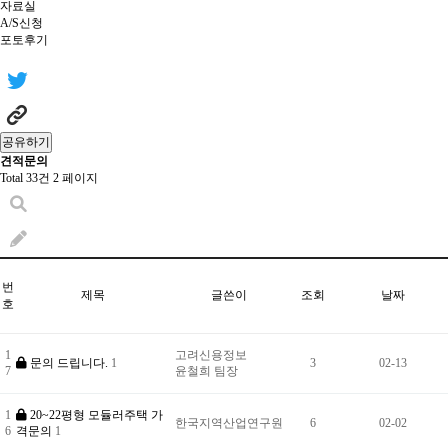
자료실
A/S신청
포토후기
공유하기
견적문의
Total 33건
2 페이지
번
제목
글쓴이
조회
날짜
호
1
고려신용정보
문의 드립니다.
1
3
02-13
7
윤철희 팀장
1
20~22평형 모듈러주택 가
한국지역산업연구원
6
02-02
6
격문의
1