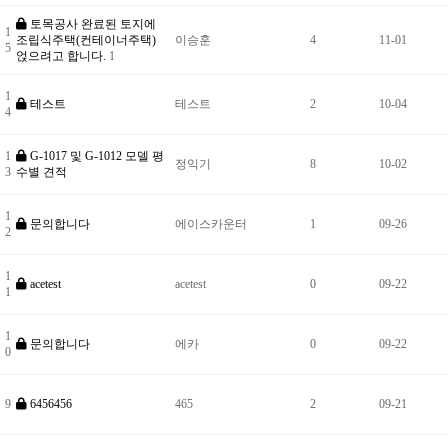
토목공사 완료된 토지에
1
조립식주택(컨테이너주택)
이승훈
4
11-01
5
얹으려고 합니다.
1
1
테스트
테스트
2
10-04
4
1
G-1017 및 G-1012 모델 평
정익기
8
10-02
3
수별 견적
1
문의합니다
에이스카운터
1
09-26
2
1
acetest
acetest
0
09-22
1
1
문의합니다
에카
0
09-22
0
9
6456456
465
2
09-21