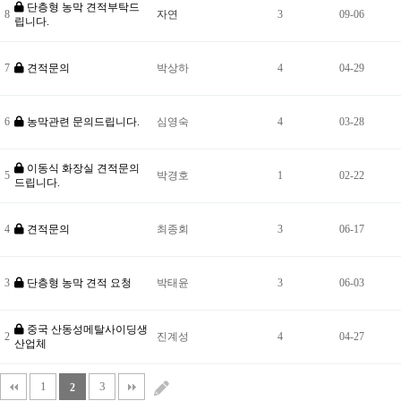
단층형 농막 견적부탁드
8
자연
3
09-06
립니다.
7
견적문의
박상하
4
04-29
6
농막관련 문의드립니다.
심영숙
4
03-28
이동식 화장실 견적문의
5
박경호
1
02-22
드립니다.
4
견적문의
최종회
3
06-17
3
단층형 농막 견적 요청
박태윤
3
06-03
중국 산동성메탈사이딩생
2
진계성
4
04-27
산업체
1
3
2