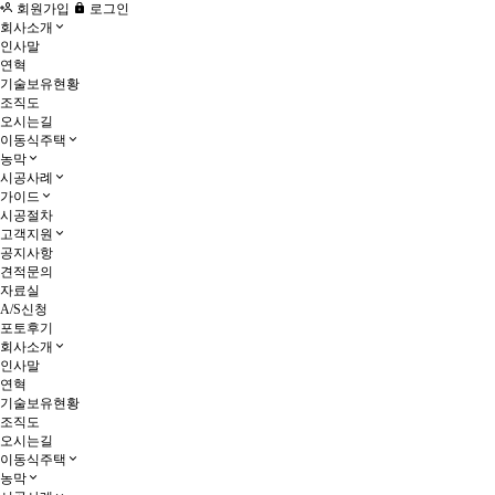
회원가입
로그인
회사소개
인사말
연혁
기술보유현황
조직도
오시는길
이동식주택
농막
시공사례
가이드
시공절차
고객지원
공지사항
견적문의
자료실
A/S신청
포토후기
회사소개
인사말
연혁
기술보유현황
조직도
오시는길
이동식주택
농막