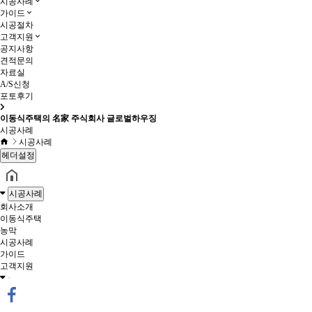
시공사례
가이드
시공절차
고객지원
공지사항
견적문의
자료실
A/S신청
포토후기
이동식주택의 名家 주식회사 글로벌하우징
시공사례
시공사례
헤더설정
시공사례
회사소개
이동식주택
농막
시공사례
가이드
고객지원