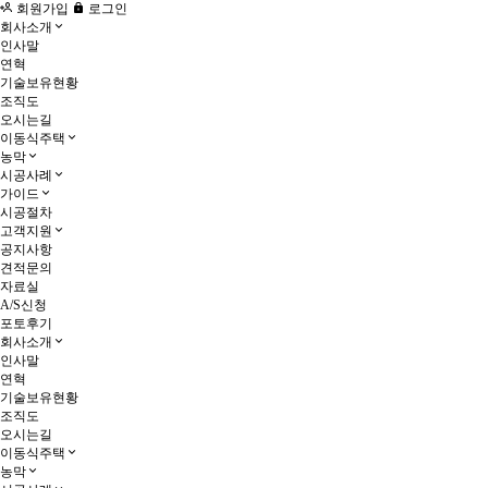
회원가입
로그인
회사소개
인사말
연혁
기술보유현황
조직도
오시는길
이동식주택
농막
시공사례
가이드
시공절차
고객지원
공지사항
견적문의
자료실
A/S신청
포토후기
회사소개
인사말
연혁
기술보유현황
조직도
오시는길
이동식주택
농막