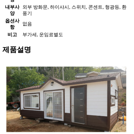
내부사
외부 방화문, 하이샤시, 스위치, 콘센트, 형광등, 환
양
풍기
옵션사
없음
항
비고
부가세, 운임료별도
제품설명