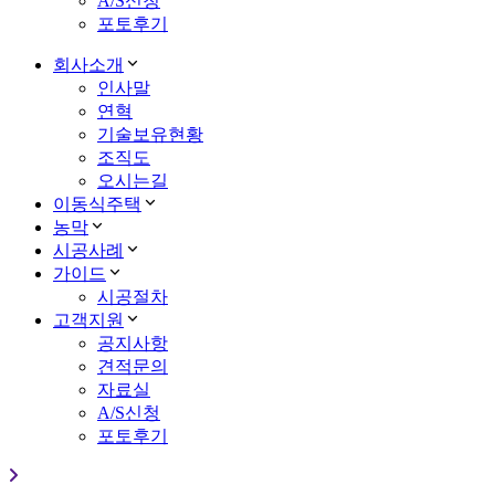
A/S신청
포토후기
회사소개
인사말
연혁
기술보유현황
조직도
오시는길
이동식주택
농막
시공사례
가이드
시공절차
고객지원
공지사항
견적문의
자료실
A/S신청
포토후기