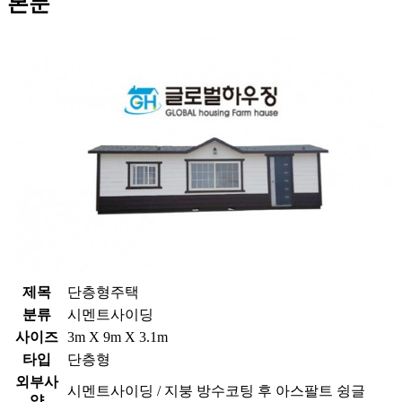
본문
제목
단층형주택
분류
시멘트사이딩
사이즈
3m X 9m X 3.1m
타입
단층형
외부사
시멘트사이딩 / 지붕 방수코팅 후 아스팔트 슁글
양