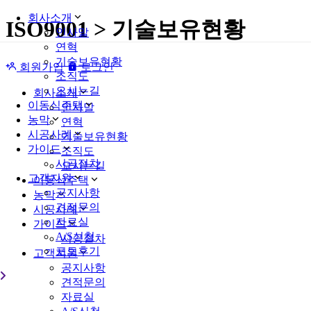
회사소개
ISO9001 > 기술보유현황
인사말
연혁
기술보유현황
회원가입
로그인
조직도
오시는길
회사소개
이동식주택
인사말
농막
연혁
시공사례
기술보유현황
가이드
조직도
시공절차
오시는길
고객지원
이동식주택
공지사항
농막
견적문의
시공사례
자료실
가이드
A/S신청
시공절차
포토후기
고객지원
공지사항
견적문의
자료실