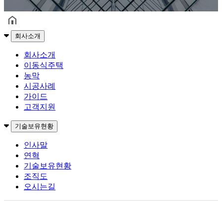
헤더설정
회사소개
회사소개
이동식주택
농막
시공사례
가이드
고객지원
기술보유현황
인사말
연혁
기술보유현황
조직도
오시는길