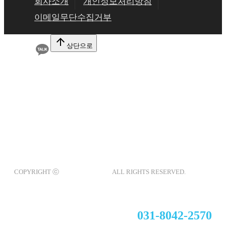
회사소개
개인정보처리방침
이메일무단수집거부
arrow_upward
상단으로
(주)글로벌하우징
도로명 주소 : 충청북도 충주시 신니면 신덕로 56
지번 주소 : 충청북도 충주시 신니면 광월리 651
대표 : 강혜민
사업자번호 : 303-88-00455
전화 : 031-8042-2570,
팩스 : 031-8042-2560
COPYRIGHT ⓒ
(주)글로벌하우징
ALL RIGHTS RESERVED.
(주)글로벌하우징 대표전화
031-8042-2570